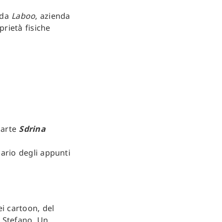
 da
Laboo
, azienda
rietà̀ fisiche
n arte
Sdrina
diario degli appunti
i cartoon, del
i Stefano. Un