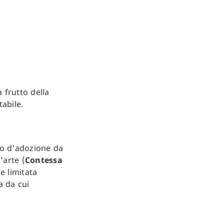
a frutto della
abile.
no d'adozione da
'arte (
Contessa
e limitata
a da cui