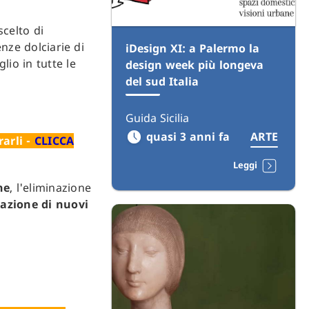
scelto di
enze dolciarie di
iDesign XI: a Palermo la
lio in tutte le
design week più longeva
del sud Italia
Guida Sicilia
quasi 3 anni fa
ARTE
arli -
CLICCA
Leggi
ne
, l'eliminazione
azione di nuovi