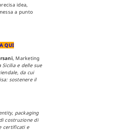
precisa idea,
 messa a punto
A QUI
rsani
, Marketing
Sicilia e delle sue
iendale, da cui
sa: sostenere il
dentity, packaging
di costruzione di
 certificati e