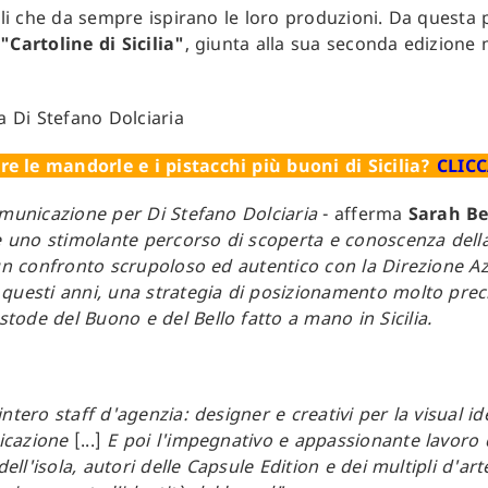
iali che da sempre ispirano le loro produzioni. Da questa 
a
"Cartoline di Sicilia"
, giunta alla sua seconda edizione
.
 le mandorle e i pistacchi più buoni di Sicilia?
CLICC
omunicazione per Di Stefano Dolciaria
- afferma
Sarah Be
è uno stimolante percorso di scoperta e conoscenza della 
 un confronto scrupoloso ed autentico con la Direzione Az
questi anni, una strategia di posizionamento molto preci
ode del Buono e del Bello fatto a mano in Sicilia.
ntero staff d'agenzia: designer e creativi per la visual i
icazione
[...]
E poi l'impegnativo e appassionante lavoro 
dell'isola, autori delle Capsule Edition e dei multipli d'arte