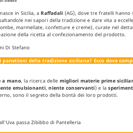
 Di Stefano
nasce in Sicilia, a
Raffadali
(AG), dove tre fratelli hanno 
esaltandole nei sapori della tradizione e dare vita a eccell
olombe, marmellate, confetture e creme), curate nel dettag
deazione della ricetta al confezionamento del prodotto.
i panettoni della tradizione siciliana? Ecco dove compr
e a mano
, la ricerca delle
migliori materie prime sicilia
iente emulsionanti
,
niente conservanti
) e la
speriment
rno, sono il segreto della bontà dei loro prodotti.