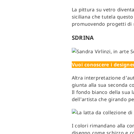
La pittura su vetro diven
siciliana che tutela questo
promuovendo progetti di r
SDRINA
Vuoi conoscere i designe
Altra interpretazione d'aut
giunta alla sua seconda co
Il fondo bianco della sua l
dell'artista che girando p
I colori rimandano alla co
disegno come schizzo e co