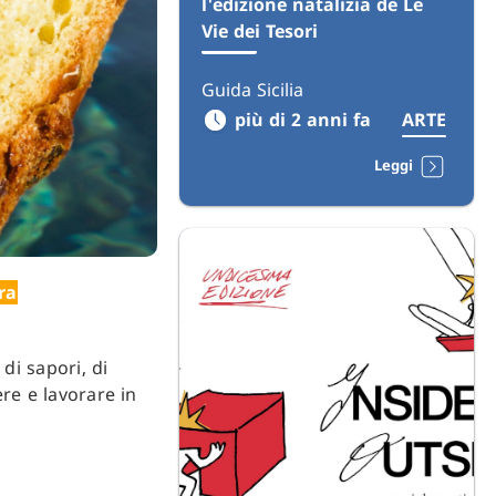
l'edizione natalizia de Le
Vie dei Tesori
Guida Sicilia
più di 2 anni fa
ARTE
Leggi
ra
 di sapori, di
ere e lavorare in