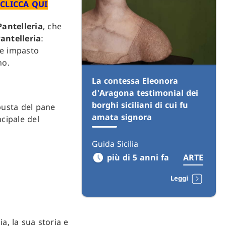
CLICCA QUI
Pantelleria
, che
antelleria
:
ice impasto
no.
La contessa Eleonora
d'Aragona testimonial dei
borghi siciliani di cui fu
 busta del pane
amata signora
ncipale del
Guida Sicilia
più di 5 anni fa
ARTE
Leggi
ia, la sua storia e