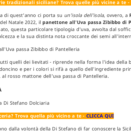
ie tradizionali siciliane? Trova quelle più vicine a te -
lia di quest'anno ci porta su
un'isola dell'isola
, ovvero, a
del Natale 2022, il
panettone all'Uva passa Zibibbo di P
lato, questa particolare tipologia d'uva, avvolta dal soff
lcezza e la sua distinta nota croccante dei semi all'inter
tti quelli dei lievitati - riprende nella forma l'idea della
ncino e per i colori si rifà a quello dell'ingrediente pri
 al rosso mattone dell'uva passa di Pantelleria.
A
eria? Trova quella più vicino a te -
CLICCA QUI
ono dalla volontà della Di Stefano di far conoscere la Sicil