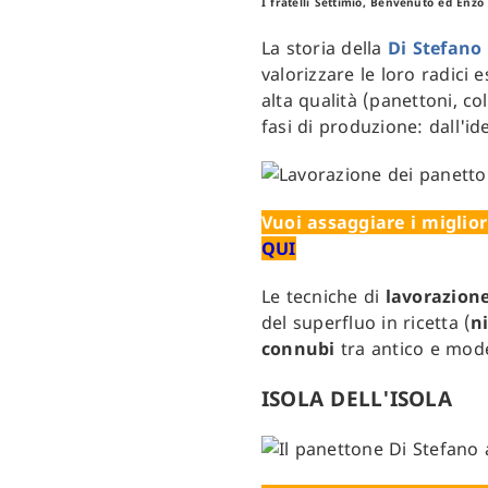
I fratelli Settimio, Benvenuto ed Enzo
La storia della
Di Stefano
valorizzare le loro radici 
alta qualità (panettoni, c
fasi di produzione: dall'i
Vuoi assaggiare i miglior
QUI
Le tecniche di
lavorazion
del superfluo in ricetta (
n
connubi
tra antico e mode
ISOLA DELL'ISOLA