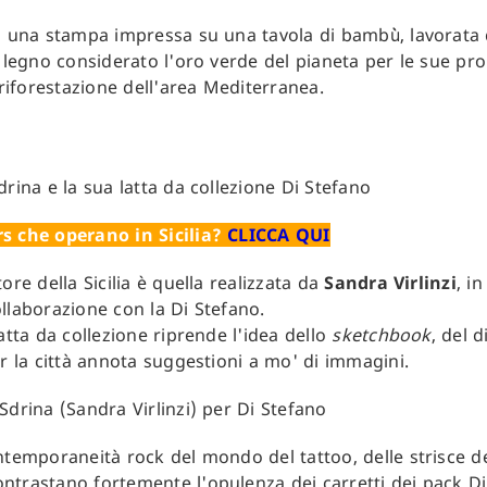
ta una stampa impressa su una tavola di bambù̀, lavorata
 legno considerato l'oro verde del pianeta per le sue prop
iforestazione dell'area Mediterranea.
rs che operano in Sicilia?
CLICCA QUI
ore della Sicilia è quella realizzata da
Sandra Virlinzi
, i
llaborazione con la Di Stefano.
atta da collezione riprende l'idea dello
sketchbook
, del 
er la città annota suggestioni a mo' di immagini.
ntemporaneità rock del mondo del tattoo, delle strisce de
ntrastano fortemente l'opulenza dei carretti dei pack D