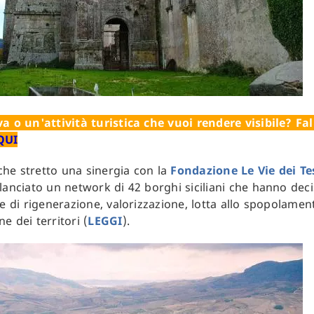
a o un'attività turistica che vuoi rendere visibile? Fal
QUI
he stretto una sinergia con la
Fondazione Le Vie dei Te
lanciato un network di 42 borghi siciliani che hanno deci
he di rigenerazione, valorizzazione, lotta allo spopolame
e dei territori (
LEGGI
).