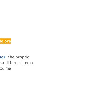
lo ora
sori
che proprio
so di fare sistema
nto, ma