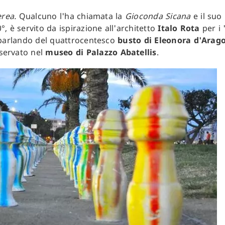
erea.
Qualcuno l'ha chiamata la
Gioconda Sicana
e il suo 
, è servito da ispirazione all'architetto
Italo Rota
per i "
 parlando del quattrocentesco
busto di Eleonora d'Arag
servato nel
museo di Palazzo Abatellis
.