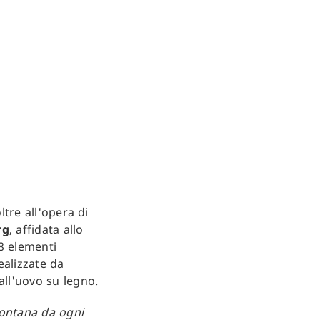
ltre all'opera di
rg
, affidata allo
28 elementi
ealizzate da
 all'uovo su legno.
 lontana da ogni