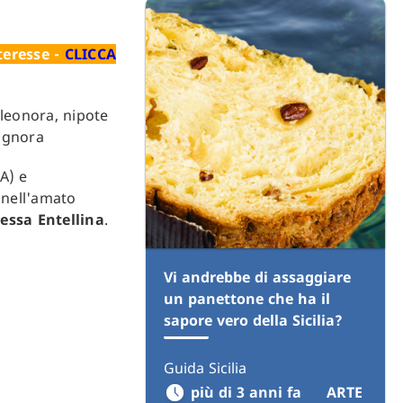
teresse -
CLICCA
Eleonora, nipote
signora
A) e
 nell'amato
essa Entellina
.
Vi andrebbe di assaggiare
un panettone che ha il
sapore vero della Sicilia?
Guida Sicilia
più di 3 anni fa
ARTE