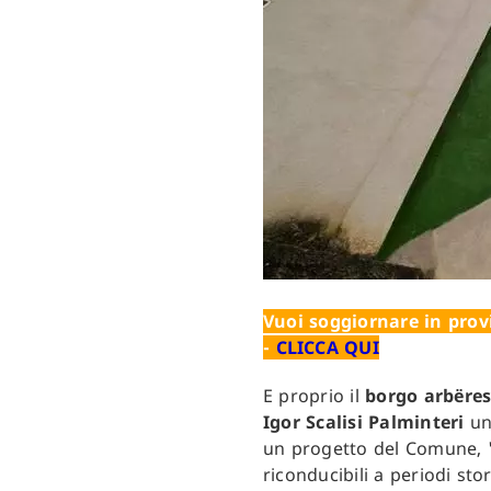
Vuoi soggiornare in provi
-
CLICCA QUI
E proprio il
borgo arbëre
Igor Scalisi Palminteri
un
un progetto del Comune,
riconducibili a periodi st