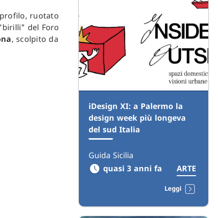
profilo, ruotato
birilli" del Foro
ona
, scolpito da
iDesign XI: a Palermo la
design week più longeva
del sud Italia
Guida Sicilia
quasi 3 anni fa
ARTE
Leggi